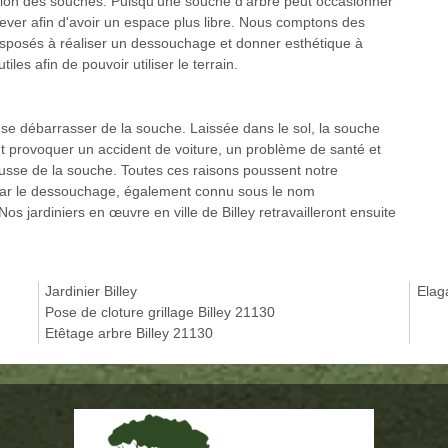
ction des souches. Puisqu’une souche d’arbre peut occasionner
nlever afin d'avoir un espace plus libre. Nous comptons des
isposés à réaliser un dessouchage et donner esthétique à
les afin de pouvoir utiliser le terrain.
r se débarrasser de la souche. Laissée dans le sol, la souche
ut provoquer un accident de voiture, un problème de santé et
usse de la souche. Toutes ces raisons poussent notre
r par le dessouchage, également connu sous le nom
os jardiniers en œuvre en ville de Billey retravailleront ensuite
Jardinier Billey
Elag
Pose de cloture grillage Billey 21130
Etêtage arbre Billey 21130