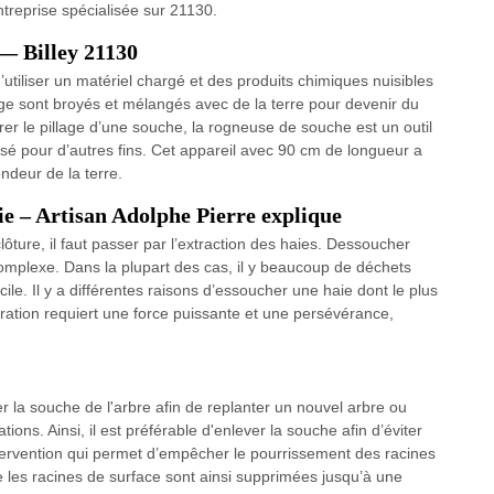
ntreprise spécialisée sur 21130.
— Billey 21130
tiliser un matériel chargé et des produits chimiques nuisibles
e sont broyés et mélangés avec de la terre pour devenir du
r le pillage d’une souche, la rogneuse de souche est un outil
tilisé pour d’autres fins. Cet appareil avec 90 cm de longueur a
ondeur de la terre.
e – Artisan Adolphe Pierre explique
ôture, il faut passer par l’extraction des haies. Dessoucher
complexe. Dans la plupart des cas, il y beaucoup de déchets
ile. Il y a différentes raisons d’essoucher une haie dont le plus
opération requiert une force puissante et une persévérance,
er la souche de l'arbre afin de replanter un nouvel arbre ou
ons. Ainsi, il est préférable d'enlever la souche afin d’éviter
ervention qui permet d’empêcher le pourrissement des racines
e les racines de surface sont ainsi supprimées jusqu’à une