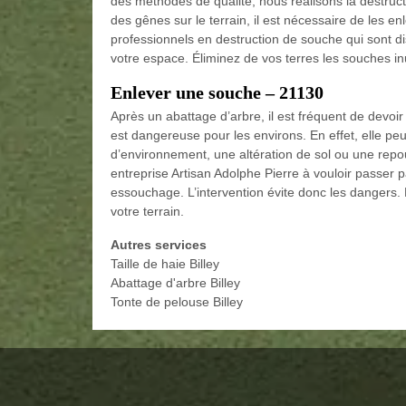
des méthodes de qualité, nous réalisons la destru
des gênes sur le terrain, il est nécessaire de les e
professionnels en destruction de souche qui sont d
votre espace. Éliminez de vos terres les souches inuti
Enlever une souche – 21130
Après un abattage d’arbre, il est fréquent de devoi
est dangereuse pour les environs. En effet, elle pe
d’environnement, une altération de sol ou une repo
entreprise Artisan Adolphe Pierre à vouloir passe
essouchage. L’intervention évite donc les dangers. N
votre terrain.
Autres services
Taille de haie Billey
Abattage d'arbre Billey
Tonte de pelouse Billey