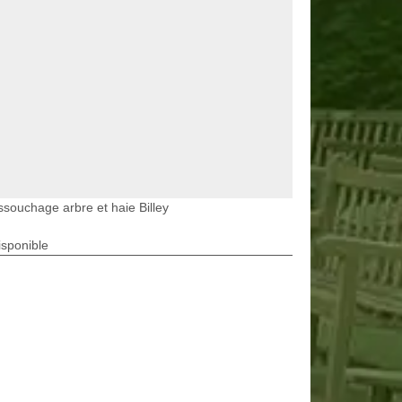
souchage arbre et haie Billey
isponible