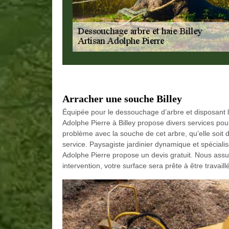
Arracher une souche Billey
Équipée pour le dessouchage d’arbre et disposant 
Adolphe Pierre à Billey propose divers services pou
problème avec la souche de cet arbre, qu’elle soit d
service. Paysagiste jardinier dynamique et spécialis
Adolphe Pierre propose un devis gratuit. Nous assu
intervention, votre surface sera prête à être travaill