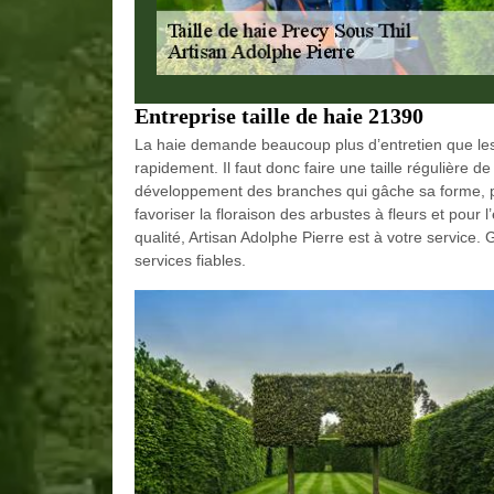
Entreprise taille de haie 21390
La haie demande beaucoup plus d’entretien que les
rapidement. Il faut donc faire une taille régulière d
développement des branches qui gâche sa forme, p
favoriser la floraison des arbustes à fleurs et pour 
qualité, Artisan Adolphe Pierre est à votre service
services fiables.