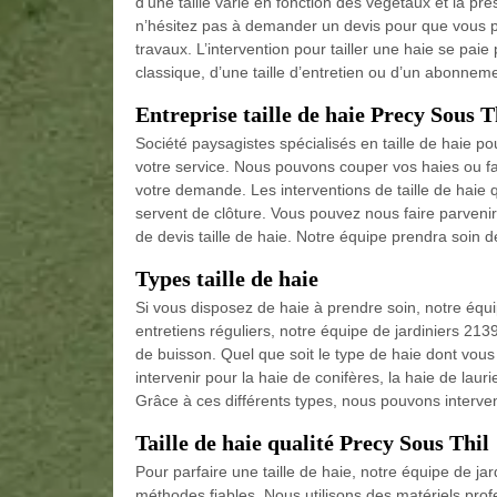
d’une taille varie en fonction des végétaux et la pr
n’hésitez pas à demander un devis pour que vous pu
travaux. L’intervention pour tailler une haie se paie
classique, d’une taille d’entretien ou d’un abonne
Entreprise taille de haie Precy Sous T
Société paysagistes spécialisés en taille de haie po
votre service. Nous pouvons couper vos haies ou fair
votre demande. Les interventions de taille de haie
servent de clôture. Vous pouvez nous faire parveni
de devis taille de haie. Notre équipe prendra soin 
Types taille de haie
Si vous disposez de haie à prendre soin, notre équi
entretiens réguliers, notre équipe de jardiniers 2139
de buisson. Quel que soit le type de haie dont vou
intervenir pour la haie de conifères, la haie de laur
Grâce à ces différents types, nous pouvons interven
Taille de haie qualité Precy Sous Thil
Pour parfaire une taille de haie, notre équipe de jar
méthodes fiables. Nous utilisons des matériels profe