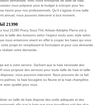
estation demandée. Avec notre entreprise de taille de haie,
issiez vous préparer pour le budget à octroyer pour les
 par heure pour nos professionnels. Qu’il s’agisse d’une taille
ment annuel, nous pouvons intervenir à tout moment.
hil 21390
ur tout 21390 Precy Sous Thil, Artisan Adolphe Pierre est à
e la taille des buissons selon l’aspect voulu avec style selon
 que nous entamons visent en effet à couper les haies qui vous
r votre projet en remplissant le formulaire et pour une demande
de réaliser votre demande.
pe est à votre service. Sachant que la haie nécessite des
0 vous propose des services pour toute taille de haie et taille
s disposez, nous pouvons intervenir. Nous pouvons de ce fait
iers-palmes, la haie bocagère ou fleurie et la haie champêtre.
ir avec qualité pour vous.
dinier en taille de haie dispose des outils adéquats et des
ssionnels afin que la haie que nous travaillons soit des plus