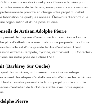
e ? Nous avons en stock quelques clôtures adaptées pour
orer votre maison de l’extérieur, nous pouvons vous venir en
ée professionnelle prendra en charge votre projet du début
 de fabrication de quelques années. Êtes-vous d’accord ? Le
une organisation et d'une pose étudiée.
onseils de Artisan Adolphe Pierre
ui permet de disposer d’une protection assurée de longue
offre plus d'esthétique à une quelconque propriété. La clôture
rtant elle est d’une grande facilité d'entretien. C’est
ession extrême (tempête, cyclone, vent violent…). Contactez-
ations sur notre pose de clôture PVC.
tuit (Barbirey Sur Ouche)
ajout de discrétion, un brise-vent, ou clore un refuge
encement des étapes d'installation afin d’étudier les schémas
 faut aussi être présent à la fin du projet pour le contrôle
 besoins d'entretien de la clôture établie avec notre équipe
ous.
Adolphe Pierre