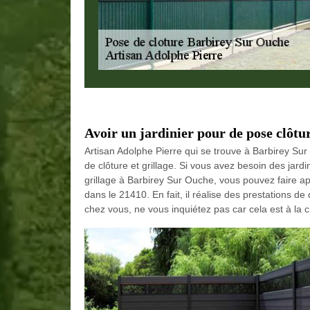
Avoir un jardinier pour de pose clôtu
Artisan Adolphe Pierre qui se trouve à Barbirey Su
de clôture et grillage. Si vous avez besoin des jar
grillage à Barbirey Sur Ouche, vous pouvez faire ap
dans le 21410. En fait, il réalise des prestations de
chez vous, ne vous inquiétez pas car cela est à la c