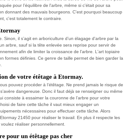
isquée pour l’équilibre de l'arbre, même si c'était pour sa
nt en donnant des mauvais bourgeons. C'est pourquoi beaucoup
 c'est totalement le contraire.
 Etormay
. Sinon, il s’agit en arboriculture d’un élagage d'arbre par la
n arbre, sauf si la tête enlevée sera reprise pour servir de
ement afin de limiter la croissance de l'arbre. L'art topiaire
n formes définies. Ce genre de taille permet de bien garder la
.
tion de votre étêtage à Etormay.
vous pouvez procéder à l’étêtage. Ne prend jamais le risque de
is s’avère dangereuse. Donc il faut déjà se renseigner ou même
ui consiste à essaimer la couronne de l’arbre pour votre
choisi de faire cette tâche il vaut mieux engager un
quipements nécessaires pour effectuer cette tâche. Alors
Etormay 21450 pour réaliser le travail. En plus il respecte les
 voulez réaliser personnellement.
re pour un étêtage pas cher