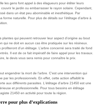
le les gens font appel à des élagueurs pour étêter leurs
, couvrir le jardin ou embarrasser le rayon solaire. Cependant,
aissé dans un état peu abominable et inesthétique. Par
a forme naturelle. Pour plus de détails sur l’étêtage d’arbre à
ition.
s plantes qui peuvent retrouver leur aspect d’origine au bout
on qui ne doit en aucun cas être pratiquée sur les résineux.
 profiteront d’un étêtage. L’arbre concerné sera traité de fond
rés. Il est de ce fait impératif de faire appel pour les travaux.
ire, le devis vous sera remis pour connaître le prix.
eut engendrer la mort de l’arbre. C'est une intervention qui
ue par les professionnels. En effet, cette action affaiblit le
erte aux différents parasites. L'étêtage d'arbre 21450 est une
n sérieuse et professionnelle. Pour tous besoins en étêtage
agiste 21450 en activité pour toute la région.
erre pour plus d’explications