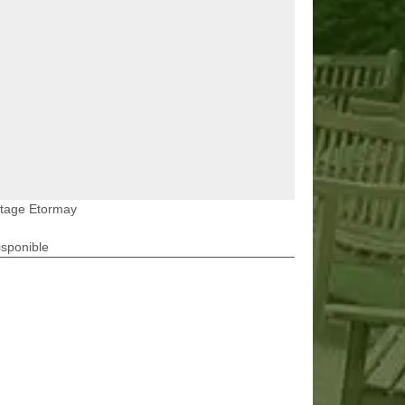
etage Etormay
isponible