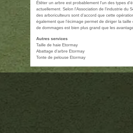
Étêter un arbre est probablement l'un des types d'
actuellement. Selon l'Association de l'industrie du 
des arboriculteurs sont d’accord que cette opératio
également que l’écimage permet de diriger la taille 
de dommages est bien plus grand que les avantages 
Autres services
Taille de haie Etormay
Abattage d'arbre Etormay
Tonte de pelouse Etormay