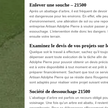
Enlever une souche – 21500
Après un abattage d’arbre, il est fréquent de devoi
est dangereuse pour les environs. En effet, elle pe
d’environnement, une altération de sol ou une repo
entreprise Artisan Adolphe Pierre à vouloir passe
essouchage. L’intervention évite donc les dangers. 
ensuite votre terrain.
Examinez le devis de vos projets sur
Quelque soit le travail à effectuer, sachez qu'il to
dépenser avant toute exécution de la tâche afin de po
Adolphe Pierre pour pouvoir obtenir un devis précis
est à votre disponibilité à tout moment et est prêt à 
préparer financièrement. Sachant que tout ce servi
Artisan Adolphe Pierre qui se réside dans Rougemont
sont adaptés pour réaliser votre projet suivant votre 
Société de dessouchage 21500
L'abattage d’arbre est parfois un recours obligé po
voisinage. Une fois qu'un arbre est abattu, il revient
encombrante. Pour se débarrasser efficacement de