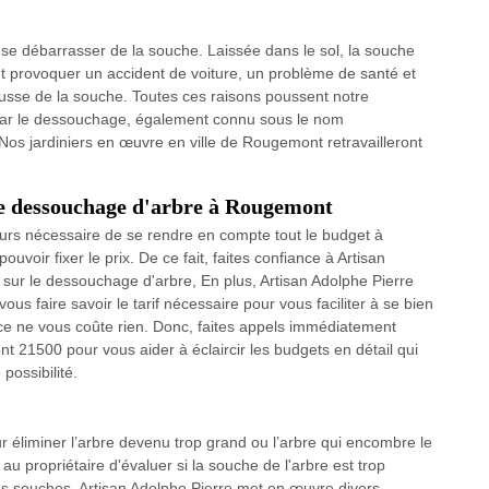
r se débarrasser de la souche. Laissée dans le sol, la souche
ut provoquer un accident de voiture, un problème de santé et
usse de la souche. Toutes ces raisons poussent notre
r par le dessouchage, également connu sous le nom
Nos jardiniers en œuvre en ville de Rougemont retravailleront
 le dessouchage d'arbre à Rougemont
ujours nécessaire de se rendre en compte tout le budget à
uvoir fixer le prix. De ce fait, faites confiance à Artisan
 sur le dessouchage d'arbre, En plus, Artisan Adolphe Pierre
vous faire savoir le tarif nécessaire pour vous faciliter à se bien
ce ne vous coûte rien. Donc, faites appels immédiatement
 21500 pour vous aider à éclaircir les budgets en détail qui
possibilité.
ur éliminer l’arbre devenu trop grand ou l’arbre qui encombre le
 au propriétaire d'évaluer si la souche de l'arbre est trop
s souches, Artisan Adolphe Pierre met en œuvre divers