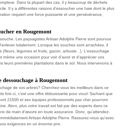
complexe. Dans la plupart des cas, il y beaucoup de déchets
ile. Il y a différentes raisons d’essoucher une haie dont le plus
opération requiert une force puissante et une persévérance,
soucher en Rougemont
souche. Les paysagistes Artisan Adolphe Pierre sont pourvus
l’enlever totalement. Lorsque les souches sont arrachées, il
 (fleurs, légumes et fruits, gazon, arbuste...). L'essouchage
est même une occasion pour voir d’avoir et d’apprécier vos
uis leurs premières plantations dans le sol. Nous intervenons à
 de dessouchage à Rougemont
ouchage de vos arbres? Cherchez-vous les meilleurs dans ce
e fois ci, c'est une offre éblouissante pour vous! Sachant que
mont 21500 et ses équipes professionnels pas cher pourront
e. Alors, plus votre travail est fait par des experts dans ce
prix de main d'œuvre en toute assurance. Donc, qu'attendez-
s immédiatement Artisan Adolphe Pierre. Rassurez-vous qu'avec
n vos exigences en un énorme prix.