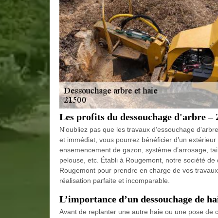
Les profits du dessouchage d'arbre –
N'oubliez pas que les travaux d’essouchage d'arbre
et immédiat, vous pourrez bénéficier d’un extérieur
ensemencement de gazon, système d’arrosage, taille
pelouse, etc. Établi à Rougemont, notre société de
Rougemont pour prendre en charge de vos travaux
réalisation parfaite et incomparable.
L’importance d’un dessouchage de hai
Avant de replanter une autre haie ou une pose de cl