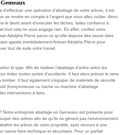
 à Gemeaux
 d'effectuer une opération d'abattage de votre arbres, il est
 se rendre en compte à l'argent que vous allez coûter. Alors,
 le devis avant d'exécuter les tâches, faites confiance à
 tout cela ne vous engage rien. En effet, confiez votre
tisan Adolphe Pierre parce ce qu'elle dispose des savoir-faire
aire appels immédiatement Artisan Adolphe Pierre pour
er tout de suite votre travail.
elon le type. Afin de réaliser l’abattage d’arbre selon les
r éviter toutes sortes d’accidents. Il faut alors prévoir le sens
va tomber. Il faut également s’équiper de matériels de sécurité
 l’outil (tronçonneuse ou hache ou machine d’abattage
des interventions à faire.
 ? Notre entreprise abattage en Gemeaux est présente pour
 couper des arbres afin de qu’ils ne gênent pas l’environnement
 abattre les arbres de votre propriété, ayez recours à une
 savoir-faire technique et sécuritaire. Pour un parfait