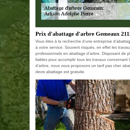
Prix d'abattage d'arbre Gemeaux 211
Vous êtes à la recherche d’une entreprise d’abattag
à votre service. Souvent risqués, en effet les trava
professionnels en abattage d’arbre. Disposant de 
fiables pour accomplir tous les travaux concernant
d’arbre, nous vous proposons un tarif pas cher ab
devis abattage est gratuite.