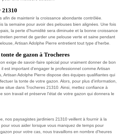
r 21310
ais afin de maintenir la croissance abondante contrôlée.
ois la semaine pour avoir des pelouses bien alignées. Une fois
t épais, la perte d'humidité sera diminuée et la bonne croissance
ntretien permet de garder une pelouse verte et saine pendant
 pelouse, Artisan Adolphe Pierre entretient tout type d’herbe.
e tonte de gazon à Trocheres
n exige de savoir-faire spécial pour vraiment donner de bon
a, il est important d'engager le professionnel comme Artisan
s, Artisan Adolphe Pierre dispose des équipes qualifiantes qui
ctuer la tonte de votre gazon. Alors, pour plus d'information,
se situe dans Trocheres 21310. Ainsi, mettez confiance à
de son travail et préserve l'état de votre gazon qui donnera le
e, nos paysagistes jardiniers 21310 veillent à fournir à la
ces pour vous aider lorsque vous manquez de temps pour
e gazon pour votre cas, nous travaillons en nombre d'heures