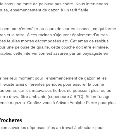
us faisons une tonte de pelouse pas chère. Nous intervenons
ouse, ensemencement de gazon à un tarif fiable.
issent par s’emmêler au cours de leur croissance, ce qui forme
es et la terre. À ces racines s’ajoutent également d’autres
es feuilles mortes décomposées etc. Cet amas de résidus
our une pelouse de qualité, cette couche doit être éliminée.
bles, cette intervention est assurée par un paysagiste en
ir le meilleur moment pour l’ensemencement de gazon et les
Il existe ainsi différentes périodes pour assurer la bonne
l'automne, car les mauvaises herbes ne poussent plus, ou au
terre devra être ambiante (supérieure à 9 °C). Selon l’usage
emence à gazon. Confiez-vous à Artisan Adolphe Pierre pour plus
Trocheres
 bien savoir les dépenses liées au travail à effectuer pour