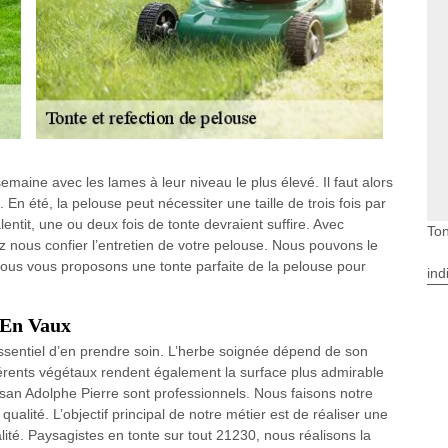
maine avec les lames à leur niveau le plus élevé. Il faut alors
 En été, la pelouse peut nécessiter une taille de trois fois par
ntit, une ou deux fois de tonte devraient suffire. Avec
Ton
ez nous confier l’entretien de votre pelouse. Nous pouvons le
, nous vous proposons une tonte parfaite de la pelouse pour
ind
e En Vaux
 essentiel d’en prendre soin. L’herbe soignée dépend de son
fférents végétaux rendent également la surface plus admirable
tisan Adolphe Pierre sont professionnels. Nous faisons notre
ualité. L’objectif principal de notre métier est de réaliser une
ualité. Paysagistes en tonte sur tout 21230, nous réalisons la