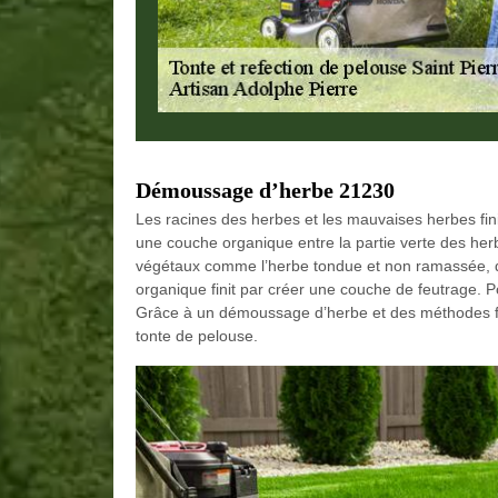
Démoussage d’herbe 21230
Les racines des herbes et les mauvaises herbes fin
une couche organique entre la partie verte des herb
végétaux comme l’herbe tondue et non ramassée, d
organique finit par créer une couche de feutrage. P
Grâce à un démoussage d’herbe et des méthodes fia
tonte de pelouse.