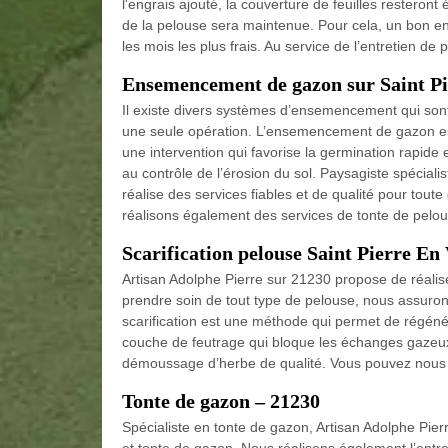
l'engrais ajouté, la couverture de feuilles resteron
de la pelouse sera maintenue. Pour cela, un bon e
les mois les plus frais. Au service de l’entretien de
Ensemencement de gazon sur Saint P
Il existe divers systèmes d’ensemencement qui son
une seule opération. L’ensemencement de gazon est
une intervention qui favorise la germination rapide
au contrôle de l’érosion du sol. Paysagiste spécia
réalise des services fiables et de qualité pour tout
réalisons également des services de tonte de pelou
Scarification pelouse Saint Pierre En
Artisan Adolphe Pierre sur 21230 propose de réalise
prendre soin de tout type de pelouse, nous assuron
scarification est une méthode qui permet de régéné
couche de feutrage qui bloque les échanges gazeux.
démoussage d’herbe de qualité. Vous pouvez nous 
Tonte de gazon – 21230
Spécialiste en tonte de gazon, Artisan Adolphe Pie
et tonte de gazon. Nous réalisons également l’ent