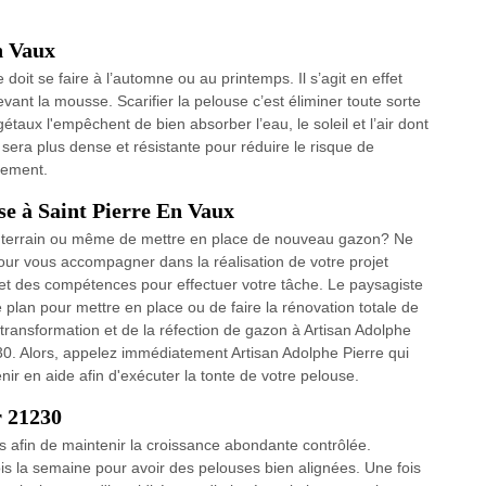
n Vaux
e doit se faire à l’automne ou au printemps. Il s’agit en effet
evant la mousse. Scarifier la pelouse c’est éliminer toute sorte
étaux l'empêchent de bien absorber l’eau, le soleil et l’air dont
e sera plus dense et résistante pour réduire le risque de
gement.
se à Saint Pierre En Vaux
re terrain ou même de mettre en place de nouveau gazon? Ne
 pour vous accompagner dans la réalisation de votre projet
et des compétences pour effectuer votre tâche. Le paysagiste
e plan pour mettre en place ou de faire la rénovation totale de
a transformation et de la réfection de gazon à Artisan Adolphe
30. Alors, appelez immédiatement Artisan Adolphe Pierre qui
ir en aide afin d'exécuter la tonte de votre pelouse.
r 21230
ais afin de maintenir la croissance abondante contrôlée.
ois la semaine pour avoir des pelouses bien alignées. Une fois