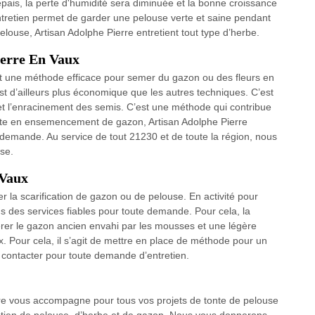
t épais, la perte d'humidité sera diminuée et la bonne croissance
ntretien permet de garder une pelouse verte et saine pendant
 pelouse, Artisan Adolphe Pierre entretient tout type d’herbe.
ierre En Vaux
t une méthode efficace pour semer du gazon ou des fleurs en
 d’ailleurs plus économique que les autres techniques. C’est
 et l’enracinement des semis. C’est une méthode qui contribue
liste en ensemencement de gazon, Artisan Adolphe Pierre
e demande. Au service de tout 21230 et de toute la région, nous
se.
 Vaux
r la scarification de gazon ou de pelouse. En activité pour
s des services fiables pour toute demande. Pour cela, la
rer le gazon ancien envahi par les mousses et une légère
 Pour cela, il s’agit de mettre en place de méthode pour un
contacter pour toute demande d’entretien.
rre vous accompagne pour tous vos projets de tonte de pelouse
retien de pelouse, d’herbe et de gazon. Nous vous donnerons