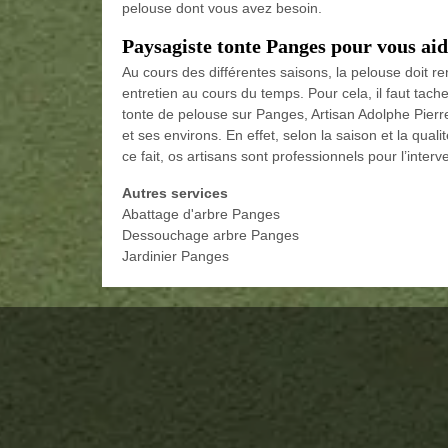
pelouse dont vous avez besoin.
Paysagiste tonte Panges pour vous ai
Au cours des différentes saisons, la pelouse doit re
entretien au cours du temps. Pour cela, il faut tach
tonte de pelouse sur Panges, Artisan Adolphe Pier
et ses environs. En effet, selon la saison et la qual
ce fait, os artisans sont professionnels pour l’inter
Autres services
Abattage d'arbre Panges
Dessouchage arbre Panges
Jardinier Panges