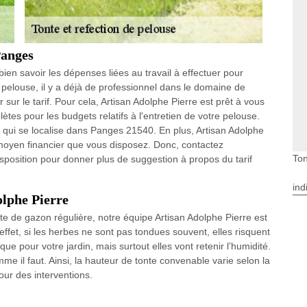
Panges
 bien savoir les dépenses liées au travail à effectuer pour
e pelouse, il y a déjà de professionnel dans le domaine de
 sur le tarif. Pour cela, Artisan Adolphe Pierre est prêt à vous
tes pour les budgets relatifs à l'entretien de votre pelouse.
e qui se localise dans Panges 21540. En plus, Artisan Adolphe
le moyen financier que vous disposez. Donc, contactez
Ton
isposition pour donner plus de suggestion à propos du tarif
ind
olphe Pierre
te de gazon régulière, notre équipe Artisan Adolphe Pierre est
effet, si les herbes ne sont pas tondues souvent, elles risquent
que pour votre jardin, mais surtout elles vont retenir l’humidité.
mme il faut. Ainsi, la hauteur de tonte convenable varie selon la
our des interventions.