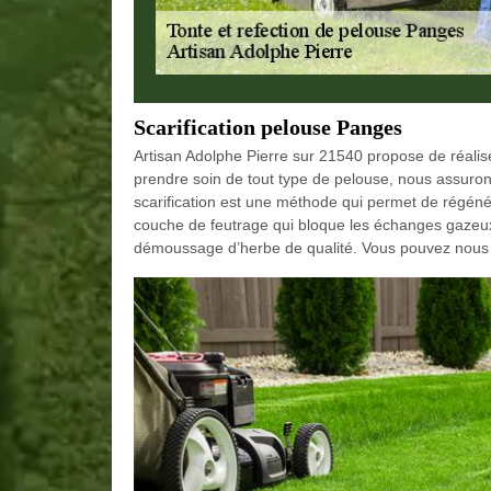
Scarification pelouse Panges
Artisan Adolphe Pierre sur 21540 propose de réalise
prendre soin de tout type de pelouse, nous assuron
scarification est une méthode qui permet de régéné
couche de feutrage qui bloque les échanges gazeux.
démoussage d’herbe de qualité. Vous pouvez nous 