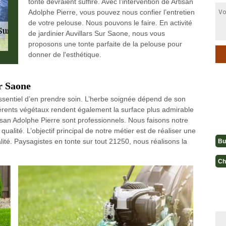
tonte devraient suffire. Avec l’intervention de Artisan
Adolphe Pierre, vous pouvez nous confier l’entretien
de votre pelouse. Nous pouvons le faire. En activité
de jardinier Auvillars Sur Saone, nous vous
proposons une tonte parfaite de la pelouse pour
donner de l'esthétique.
r Saone
 essentiel d’en prendre soin. L’herbe soignée dépend de son
fférents végétaux rendent également la surface plus admirable
tisan Adolphe Pierre sont professionnels. Nous faisons notre
ualité. L’objectif principal de notre métier est de réaliser une
ualité. Paysagistes en tonte sur tout 21250, nous réalisons la
Bu
Ch