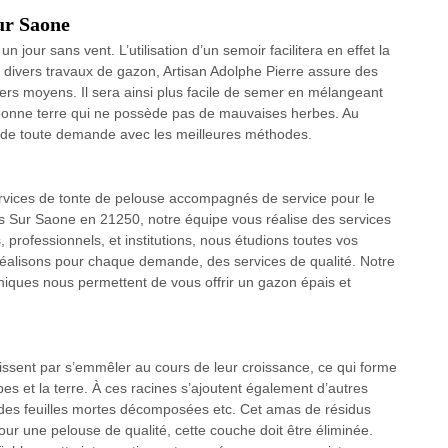
ur Saone
jour sans vent. L’utilisation d’un semoir facilitera en effet la
x divers travaux de gazon, Artisan Adolphe Pierre assure des
s moyens. Il sera ainsi plus facile de semer en mélangeant
bonne terre qui ne possède pas de mauvaises herbes. Au
n de toute demande avec les meilleures méthodes.
rvices de tonte de pelouse accompagnés de service pour le
ars Sur Saone en 21250, notre équipe vous réalise des services
, professionnels, et institutions, nous étudions toutes vos
éalisons pour chaque demande, des services de qualité. Notre
niques nous permettent de vous offrir un gazon épais et
issent par s’emmêler au cours de leur croissance, ce qui forme
es et la terre. À ces racines s’ajoutent également d’autres
es feuilles mortes décomposées etc. Cet amas de résidus
our une pelouse de qualité, cette couche doit être éliminée.