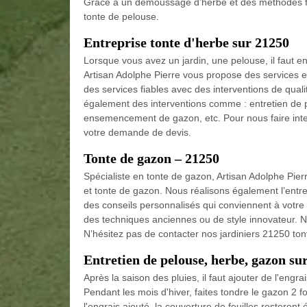
Grâce à un démoussage d’herbe et des méthodes fia
tonte de pelouse.
Entreprise tonte d'herbe sur 21250
Lorsque vous avez un jardin, une pelouse, il faut en
Artisan Adolphe Pierre vous propose des services en
des services fiables avec des interventions de qual
également des interventions comme : entretien de 
ensemencement de gazon, etc. Pour nous faire interve
votre demande de devis.
Tonte de gazon – 21250
Spécialiste en tonte de gazon, Artisan Adolphe Pie
et tonte de gazon. Nous réalisons également l’ent
des conseils personnalisés qui conviennent à votre
des techniques anciennes ou de style innovateur. N
N’hésitez pas de contacter nos jardiniers 21250 ton
Entretien de pelouse, herbe, gazon su
Après la saison des pluies, il faut ajouter de l'engr
Pendant les mois d'hiver, faites tondre le gazon 2 f
l'engrais ajouté, la couverture de feuilles resteron