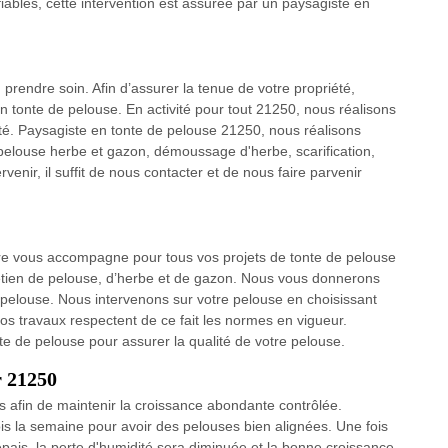
bles, cette intervention est assurée par un paysagiste en
 prendre soin. Afin d’assurer la tenue de votre propriété,
 tonte de pelouse. En activité pour tout 21250, nous réalisons
ité. Paysagiste en tonte de pelouse 21250, nous réalisons
pelouse herbe et gazon, démoussage d'herbe, scarification,
nir, il suffit de nous contacter et de nous faire parvenir
rre vous accompagne pour tous vos projets de tonte de pelouse
retien de pelouse, d’herbe et de gazon. Nous vous donnerons
 pelouse. Nous intervenons sur votre pelouse en choisissant
os travaux respectent de ce fait les normes en vigueur.
te de pelouse pour assurer la qualité de votre pelouse.
r 21250
ais afin de maintenir la croissance abondante contrôlée.
ois la semaine pour avoir des pelouses bien alignées. Une fois
t épais, la perte d'humidité sera diminuée et la bonne croissance