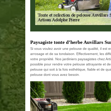
Paysagiste tonte d’herbe Auvillars Su
Si vous voulez avoir une pelouse de qualité, il est
arrosage et de sa tondaison. Effectivement, les di
votre propriété. Nos jardiniers paysagistes chez Ar
possible pour rendre votre pelouse attrayante et de q
pelouse qui soit à la fois esthétique, fiable et de q
pelouse dont vous avez besoin.