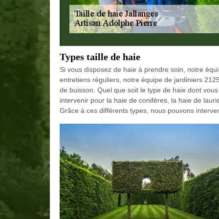
Types taille de haie
Si vous disposez de haie à prendre soin, notre équi
entretiens réguliers, notre équipe de jardiniers 2125
de buisson. Quel que soit le type de haie dont vou
intervenir pour la haie de conifères, la haie de laur
Grâce à ces différents types, nous pouvons interven