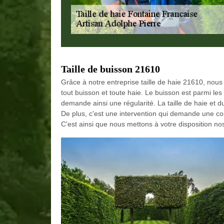
Taille de buisson 21610
Grâce à notre entreprise taille de haie 21610, nous
tout buisson et toute haie. Le buisson est parmi le
demande ainsi une régularité. La taille de haie et d
De plus, c'est une intervention qui demande une co
C'est ainsi que nous mettons à votre disposition nos