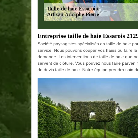
Entreprise taille de haie Essarois 212
Société paysagistes spécialisés en taille de haie po
service. Nous pouvons couper vos haies ou faire la t
demande. Les interventions de taille de haie que n
servent de clôture. Vous pouvez nous faire parveni
de devis taille de haie. Notre équipe prendra soin 