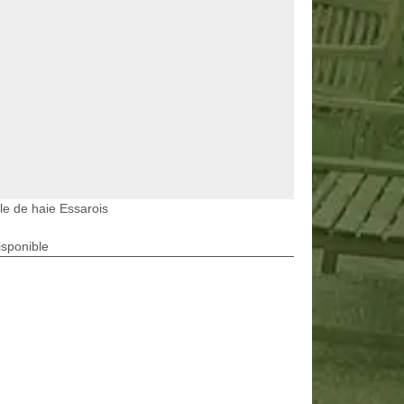
lle de haie Essarois
isponible