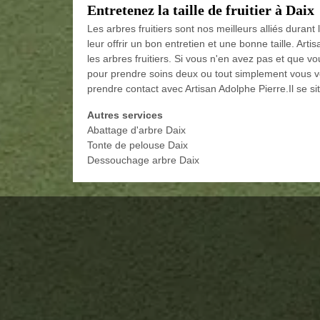
Entretenez la taille de fruitier à Daix
Les arbres fruitiers sont nos meilleurs alliés durant 
leur offrir un bon entretien et une bonne taille. Art
les arbres fruitiers. Si vous n'en avez pas et que v
pour prendre soins deux ou tout simplement vous vou
prendre contact avec Artisan Adolphe Pierre.Il se s
Autres services
Abattage d'arbre Daix
Tonte de pelouse Daix
Dessouchage arbre Daix