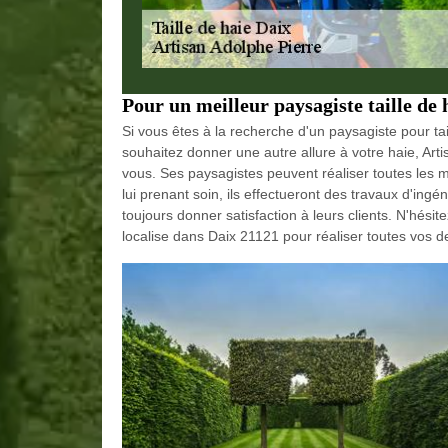
Pour un meilleur paysagiste taille de 
Si vous êtes à la recherche d'un paysagiste pour tai
souhaitez donner une autre allure à votre haie, Ar
vous. Ses paysagistes peuvent réaliser toutes les m
lui prenant soin, ils effectueront des travaux d'ingén
toujours donner satisfaction à leurs clients. N'hésit
localise dans Daix 21121 pour réaliser toutes vos