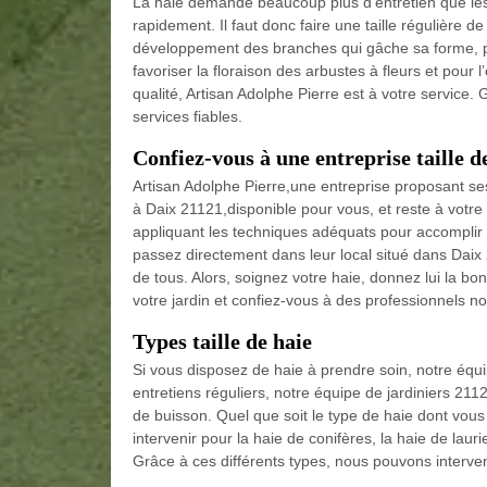
La haie demande beaucoup plus d’entretien que les
rapidement. Il faut donc faire une taille régulière d
développement des branches qui gâche sa forme, p
favoriser la floraison des arbustes à fleurs et pour 
qualité, Artisan Adolphe Pierre est à votre service
services fiables.
Confiez-vous à une entreprise taille d
Artisan Adolphe Pierre,une entreprise proposant ses
à Daix 21121,disponible pour vous, et reste à votr
appliquant les techniques adéquats pour accomplir
passez directement dans leur local situé dans Daix 21
de tous. Alors, soignez votre haie, donnez lui la bon
votre jardin et confiez-vous à des professionnels n
Types taille de haie
Si vous disposez de haie à prendre soin, notre équi
entretiens réguliers, notre équipe de jardiniers 2112
de buisson. Quel que soit le type de haie dont vou
intervenir pour la haie de conifères, la haie de laur
Grâce à ces différents types, nous pouvons interven