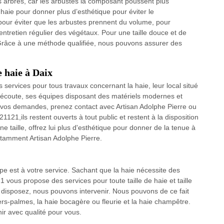
 arbres, car les arbustes la composant poussent plus
e haie pour donner plus d’esthétique pour éviter le
our éviter que les arbustes prennent du volume, pour
l’entretien régulier des végétaux. Pour une taille douce et de
. Grâce à une méthode qualifiée, nous pouvons assurer des
e haie à Daix
 services pour tous travaux concernant la haie, leur local situé
e écoute, ses équipes disposant des matériels modernes et
 vos demandes, prenez contact avec Artisan Adolphe Pierre ou
121,ils restent ouverts à tout public et restent à la disposition
ne taille, offrez lui plus d'esthétique pour donner de la tenue à
otamment Artisan Adolphe Pierre.
pe est à votre service. Sachant que la haie nécessite des
1 vous propose des services pour toute taille de haie et taille
s disposez, nous pouvons intervenir. Nous pouvons de ce fait
iers-palmes, la haie bocagère ou fleurie et la haie champêtre.
ir avec qualité pour vous.