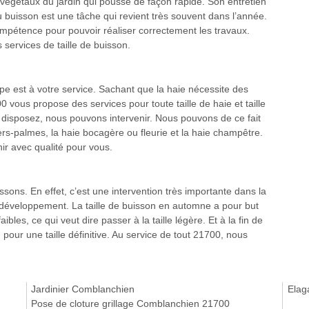
s végétaux du jardin qui pousse de façon rapide. Son entretien
u buisson est une tâche qui revient très souvent dans l’année.
mpétence pour pouvoir réaliser correctement les travaux.
 services de taille de buisson.
pe est à votre service. Sachant que la haie nécessite des
0 vous propose des services pour toute taille de haie et taille
s disposez, nous pouvons intervenir. Nous pouvons de ce fait
iers-palmes, la haie bocagère ou fleurie et la haie champêtre.
ir avec qualité pour vous.
ssons. En effet, c’est une intervention très importante dans la
n développement. La taille de buisson en automne a pour but
ibles, ce qui veut dire passer à la taille légère. Et à la fin de
 pour une taille définitive. Au service de tout 21700, nous
Jardinier Comblanchien
Elag
Pose de cloture grillage Comblanchien 21700