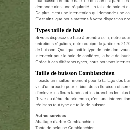
tout buisson et toute haie. Le buisson est parmi le
demande ainsi une régularité. La taille de haie et d
De plus, c'est une intervention qui demande une co
C'est ainsi que nous mettons à votre disposition nos
Types taille de haie
Si vous disposez de haie à prendre soin, notre équi
entretiens réguliers, notre équipe de jardiniers 2170
de buisson. Quel que soit le type de haie dont vou
intervenir pour la haie de conifères, la haie de laur
Grâce à ces différents types, nous pouvons interven
Taille de buisson Comblanchien
Il existe un meilleur moment pour le taillage des bui
vie d’un arbuste pour le bien de sa floraison et so
d’enlever les fleurs fanées et les branches les plus fa
l’hiver ou début du printemps, c’est une intervention
réalisons tout type de taille de buisson.
Autres services
Abattage d'arbre Comblanchien
Tonte de pelouse Comblanchien