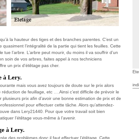
qu’à la hauteur des tiges et des branches parentes. C’est un
te quasiment l’intégralité de la partie qui tient les feuilles. Cette
 tue l’arbre. L’arbre peut mourir, du moins il va souffrir d’un
en soin de vos arbres, faites appel à nos techniciens
ffre un prix d'étêtage pas cher.
Ete
e à Lery.
ind
 courante mais vous avez toujours de doute sur le prix alors
éduction de feuillage, etc ….Ainsi c’est difficile de prévoir le
er plusieurs prix afin d’avoir une bonne estimation de prix et de
ofessionnel pour effectuer cette tâche. Alors qu’attendez-
rouve dans Lery21440. Pour que votre travail soit bien
ratiquer l’étêtage vous-même à l’avenir.
ge à Lery.
crée des problèmes donc il faut effectuer l’étêtage. Cette