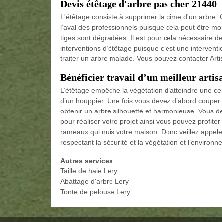
Devis étêtage d'arbre pas cher 21440
L'étêtage consiste à supprimer la cime d'un arbre. 
l’aval des professionnels puisque cela peut être mor
tiges sont dégradées. Il est pour cela nécessaire de
interventions d’étêtage puisque c’est une intervention
traiter un arbre malade. Vous pouvez contacter Arti
Bénéficier travail d’un meilleur artis
L’étêtage empêche la végétation d’atteindre une cert
d’un houppier. Une fois vous devez d’abord couper s
obtenir un arbre silhouette et harmonieuse. Vous d
pour réaliser votre projet ainsi vous pouvez profite
rameaux qui nuis votre maison. Donc veillez appeler l
respectant la sécurité et la végétation et l’environ
Autres services
Taille de haie Lery
Abattage d'arbre Lery
Tonte de pelouse Lery