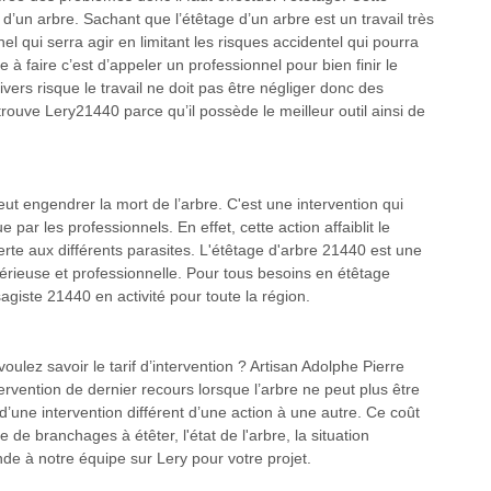
d’un arbre. Sachant que l’étêtage d’un arbre est un travail très
nel qui serra agir en limitant les risques accidentel qui pourra
 à faire c’est d’appeler un professionnel pour bien finir le
ivers risque le travail ne doit pas être négliger donc des
trouve Lery21440 parce qu’il possède le meilleur outil ainsi de
eut engendrer la mort de l’arbre. C'est une intervention qui
ue par les professionnels. En effet, cette action affaiblit le
erte aux différents parasites. L'étêtage d'arbre 21440 est une
n sérieuse et professionnelle. Pour tous besoins en étêtage
agiste 21440 en activité pour toute la région.
oulez savoir le tarif d’intervention ? Artisan Adolphe Pierre
ervention de dernier recours lorsque l’arbre ne peut plus être
f d’une intervention différent d’une action à une autre. Ce coût
 de branchages à étêter, l'état de l'arbre, la situation
de à notre équipe sur Lery pour votre projet.