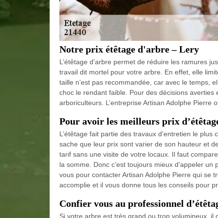
Notre prix étêtage d'arbre – Lery
L’étêtage d’arbre permet de réduire les ramures jus
travail dit mortel pour votre arbre. En effet, elle limi
taille n’est pas recommandée, car avec le temps, elle
choc le rendant faible. Pour des décisions averties 
arboriculteurs. L’entreprise Artisan Adolphe Pierre o
Pour avoir les meilleurs prix d’étêtag
L’étêtage fait partie des travaux d’entretien le plus
sache que leur prix sont varier de son hauteur et de r
tarif sans une visite de votre locaux. Il faut compar
la somme. Donc c’est toujours mieux d’appeler un pr
vous pour contacter Artisan Adolphe Pierre qui se t
accomplie et il vous donne tous les conseils pour p
Confier vous au professionnel d’étêta
Si votre arbre est très grand ou trop volumineux, il 