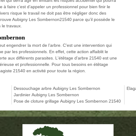
nel qui serra agir en limitant les risques accidentel qui pourra
 à faire c’est d’appeler un professionnel pour bien finir le
ivers risque le travail ne doit pas être négliger donc des
e trouve Aubigny Les Sombernon21540 parce qu’il possède le
 le travaux.
Sombernon
eut engendrer la mort de l’arbre. C'est une intervention qui
ue par les professionnels. En effet, cette action affaiblit le
erte aux différents parasites. L'étêtage d'arbre 21540 est une
n sérieuse et professionnelle. Pour tous besoins en étêtage
agiste 21540 en activité pour toute la région.
Dessouchage arbre Aubigny Les Sombernon
Elag
Jardinier Aubigny Les Sombernon
Pose de cloture grillage Aubigny Les Sombernon 21540