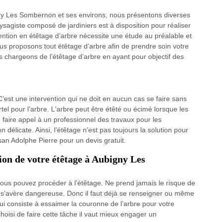
gny Les Sombernon et ses environs, nous présentons diverses
sagiste composé de jardiniers est à disposition pour réaliser
ention en étêtage d’arbre nécessite une étude au préalable et
ous proposons tout étêtage d’arbre afin de prendre soin votre
chargeons de l’étêtage d’arbre en ayant pour objectif des
C’est une intervention qui ne doit en aucun cas se faire sans
tel pour l’arbre. L'arbre peut être étêté ou écimé lorsque les
 faire appel à un professionnel des travaux pour les
 délicate. Ainsi, l’étêtage n’est pas toujours la solution pour
san Adolphe Pierre pour un devis gratuit.
tion de votre étêtage à Aubigny Les
vous pouvez procéder à l’étêtage. Ne prend jamais le risque de
is s’avère dangereuse. Donc il faut déjà se renseigner ou même
ui consiste à essaimer la couronne de l’arbre pour votre
choisi de faire cette tâche il vaut mieux engager un