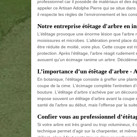
professionnel car il possède de matériaux et des é
appeler ce Artisan Adolphe Pierre qui se situe dans
il respecte les règles de l’environnement et les co
Notre entreprise étêtage d'arbre en i
L'étêtage provoque une énorme lésion que l'arbre n
moisissures et microbes. L’altération prend place dan
être réduite de moitié, voire plus. Cette coupe est r
protection. Après l’étêtage, l'arbre réagit rudeme
avouent qu'un écimage ranime un arbre. Décidément,
L’importance d’un étêtage d'arbre -
En botanique, l'étêtage consiste à greffer une plante
coupe de la cime. L'écimage complète l'entretien d’u
bouture. L'étêtage d'arbre s’achève par un découronn
impose souvent un étêtage d’arbre avant la coupe e
santé de l'arbre au début, mais l’offense par la suite
Confier vous au professionnel d’étêt
Si votre arbre est très grand ou trop volumineux, il 
technique permet d’agir sur la charpenter, et même 