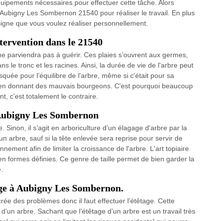
quipements nécessaires pour effectuer cette tâche. Alors
 Aubigny Les Sombernon 21540 pour réaliser le travail. En plus
nsigne que vous voulez réaliser personnellement.
ntervention dans le 21540
e parviendra pas à guérir. Ces plaies s’ouvrent aux germes,
s le tronc et les racines. Ainsi, la durée de vie de l'arbre peut
isquée pour l’équilibre de l'arbre, même si c'était pour sa
nt en donnant des mauvais bourgeons. C'est pourquoi beaucoup
 c'est totalement le contraire.
 Aubigny Les Sombernon
. Sinon, il s’agit en arboriculture d’un élagage d'arbre par la
n arbre, sauf si la tête enlevée sera reprise pour servir de
ement afin de limiter la croissance de l'arbre. L'art topiaire
n formes définies. Ce genre de taille permet de bien garder la
.
age à Aubigny Les Sombernon.
crée des problèmes donc il faut effectuer l’étêtage. Cette
d’un arbre. Sachant que l’étêtage d’un arbre est un travail très