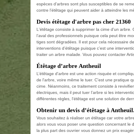
espèces d'arbres sont plus susceptibles de se remet
contre l’étêtage qui peuvent aider à atteindre les m
Devis étêtage d'arbre pas cher 21360
L'étêtage consiste à supprimer la cime d'un arbre. 
l’aval des professionnels puisque cela peut être mor
tiges sont dégradées. Il est pour cela nécessaire de
interventions d’étêtage puisque c’est une intervention
traiter un arbre malade. Vous pouvez contacter Arti
Étêtage d’arbre Antheuil
L’étêtage d'arbre est une action risquée et compliq
de l'arbre, voire même le tuer. C'est une pratique qui
cime. Néanmoins, ce traitement consiste à revivifie
électriques, mais il peut tuer l’arbre si les interve
différentes règles, l'étêtage est une solution de de
Obtenir un devis d’étêtage à Antheuil
Vous souhaitez à réaliser un étêtage car votre arb
alors vous vous poser une question concernant le d
la plus part des ouvrier vous donnez un prix exag