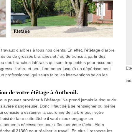
travaux d’arbres à tous nos clients. En effet, l’étêtage d’arbre
res ou de grosses branches et / ou de troncs à partir des
 ou des branches latérales qui sont trop petites pour assumer
Ete
i agresse l’arbre et peut l’emmener jusqu’à un dépérissement
à un professionnel qui saura faire les interventions selon les
ind
ion de votre étêtage à Antheuil.
vous pouvez procéder à l’étêtage. Ne prend jamais le risque de
is s’avère dangereuse. Donc il faut déjà se renseigner ou même
ui consiste à essaimer la couronne de l’arbre pour votre
choisi de faire cette tâche il vaut mieux engager un
quipements nécessaires pour effectuer cette tâche. Alors
ntheuil 21360 pour réaliser le travail. En plus il respecte les