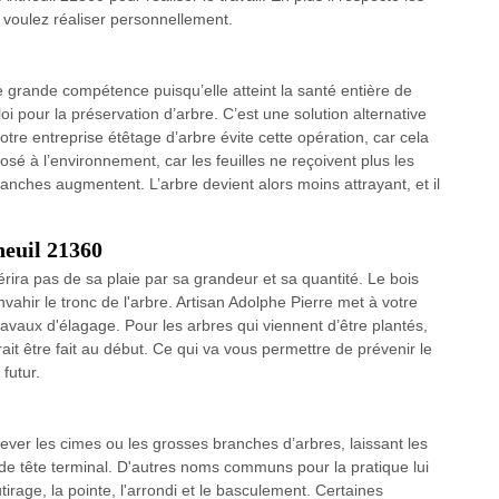
 voulez réaliser personnellement.
 grande compétence puisqu’elle atteint la santé entière de
 loi pour la préservation d’arbre. C’est une solution alternative
otre entreprise étêtage d’arbre évite cette opération, car cela
osé à l’environnement, car les feuilles ne reçoivent plus les
ranches augmentent. L’arbre devient alors moins attrayant, et il
heuil 21360
érira pas de sa plaie par sa grandeur et sa quantité. Le bois
vahir le tronc de l'arbre. Artisan Adolphe Pierre met à votre
ravaux d'élagage. Pour les arbres qui viennent d’être plantés,
it être fait au début. Ce qui va vous permettre de prévenir le
futur.
ever les cimes ou les grosses branches d’arbres, laissant les
e de tête terminal. D'autres noms communs pour la pratique lui
irage, la pointe, l'arrondi et le basculement. Certaines