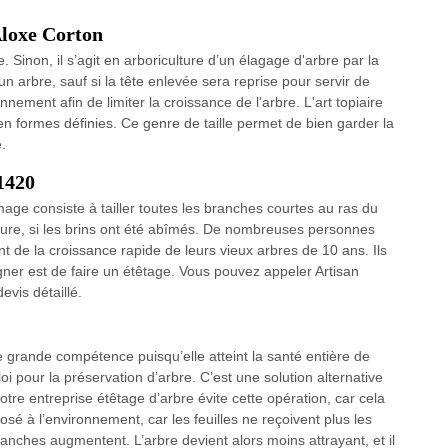
Aloxe Corton
. Sinon, il s’agit en arboriculture d’un élagage d'arbre par la
n arbre, sauf si la tête enlevée sera reprise pour servir de
ement afin de limiter la croissance de l'arbre. L'art topiaire
n formes définies. Ce genre de taille permet de bien garder la
.
1420
image consiste à tailler toutes les branches courtes au ras du
lture, si les brins ont été abîmés. De nombreuses personnes
 de la croissance rapide de leurs vieux arbres de 10 ans. Ils
igner est de faire un étêtage. Vous pouvez appeler Artisan
evis détaillé.
 grande compétence puisqu’elle atteint la santé entière de
 loi pour la préservation d’arbre. C’est une solution alternative
otre entreprise étêtage d’arbre évite cette opération, car cela
osé à l’environnement, car les feuilles ne reçoivent plus les
ranches augmentent. L’arbre devient alors moins attrayant, et il