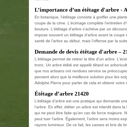
L’importance d’un étêtage d'arbre - 
En botanique, l'étêtage consiste à greffer une plante
coupe de la cime. L'écimage complète l'entretien d’u
bouture. L'étêtage d'arbre s’achève par un découronn
impose souvent un étêtage d’arbre avant la coupe e
santé de l'arbre au début, mais l’offense par la suite
Demande de devis étêtage d'arbre – 2
L'étêtage permet de retirer la tête d'un arbre. L'éc
tronc. Un arbre étêté est appelé têtard en arboricu
que nos artisans ont rendues service se préoccupent
pensent alors que la meilleure solution pour les so
Adolphe Pierre pour parler de cela et obtenir votre d
Étêtage d’arbre 21420
L’étêtage d’arbre est une pratique qui demande une
l’arbre. En effet, étêter un arbre est interdit dans la
qui ne peut être faite qu’en cas de force majeure. N
peut tuer l’arbre. Également, l’arbre sera moins exp
rayons lumineux. De ce fait, les casses et bris de b