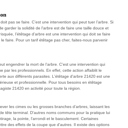
ton
oit pas se faire. C’est une intervention qui peut tuer l’arbre. Si
e garder la solidité de l'arbre est de faire une taille douce et
 risquée, l’étêtage d’arbre est une intervention qui doit se faire
le faire. Pour un tarif étêtage pas cher, faites-nous parvenir
eut engendrer la mort de l’arbre. C'est une intervention qui
ue par les professionnels. En effet, cette action affaiblit le
erte aux différents parasites. L'étêtage d'arbre 21420 est une
n sérieuse et professionnelle. Pour tous besoins en étêtage
agiste 21420 en activité pour toute la région.
ever les cimes ou les grosses branches d’arbres, laissant les
e de tête terminal. D'autres noms communs pour la pratique lui
irage, la pointe, l'arrondi et le basculement. Certaines
tre des effets de la coupe que d'autres. Il existe des options