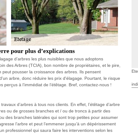
erre pour plus d’explications
élagage d’arbres les plus nuisibles que nous adoptons
Soin des Arbres (TCIA), bon nombre de propriétaires, et le pire,
Ete
n peut pousser la croissance des arbres. Ils pensent
d'un arbre, donc réduire les prix d'élagage. Pourtant, le risque
ind
perçus à l’immédiat de l’étêtage. Bref, contactez-nous !
travaux d’arbres à tous nos clients. En effet, l’étêtage d’arbre
res ou de grosses branches et / ou de troncs à partir des
 ou des branches latérales qui sont trop petites pour assumer
i agresse l’arbre et peut l’emmener jusqu’à un dépérissement
à un professionnel qui saura faire les interventions selon les