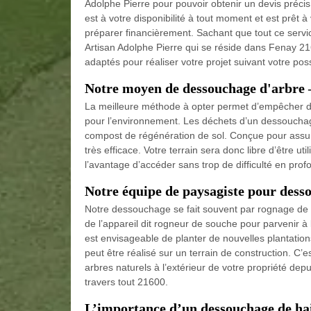
Adolphe Pierre pour pouvoir obtenir un devis précis
est à votre disponibilité à tout moment et est prêt à 
préparer financièrement. Sachant que tout ce servi
Artisan Adolphe Pierre qui se réside dans Fenay 216
adaptés pour réaliser votre projet suivant votre possi
Notre moyen de dessouchage d'arbre
La meilleure méthode à opter permet d’empêcher d’u
pour l’environnement. Les déchets d’un dessouchag
compost de régénération de sol. Conçue pour assure
très efficace. Votre terrain sera donc libre d’être u
l’avantage d’accéder sans trop de difficulté en prof
Notre équipe de paysagiste pour dess
Notre dessouchage se fait souvent par rognage de 
de l’appareil dit rogneur de souche pour parvenir à 
est envisageable de planter de nouvelles plantations
peut être réalisé sur un terrain de construction. C’
arbres naturels à l’extérieur de votre propriété dep
travers tout 21600.
L’importance d’un dessouchage de hai