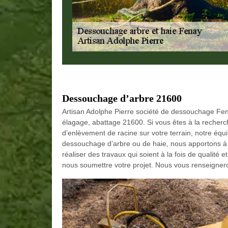
Dessouchage d’arbre 21600
Artisan Adolphe Pierre société de dessouchage Fe
élagage, abattage 21600. Si vous êtes à la recherch
d’enlèvement de racine sur votre terrain, notre équi
dessouchage d’arbre ou de haie, nous apportons à to
réaliser des travaux qui soient à la fois de qualité
nous soumettre votre projet. Nous vous renseigner