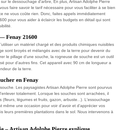
 sur le dessouchage d'arbre, En plus, Artisan Adolphe Pierre
vous faire savoir le tarif nécessaire pour vous faciliter à se bien
ce ne vous coûte rien. Donc, faites appels immédiatement
00 pour vous aider à éclaircir les budgets en détail qui sont
bilité.
 — Fenay 21600
tiliser un matériel chargé et des produits chimiques nuisibles
e sont broyés et mélangés avec de la terre pour devenir du
r le pillage d’une souche, la rogneuse de souche est un outil
tilisé pour d’autres fins. Cet appareil avec 90 cm de longueur a
ondeur de la terre.
oucher en Fenay
souche. Les paysagistes Artisan Adolphe Pierre sont pourvus
l’enlever totalement. Lorsque les souches sont arrachées, il
 (fleurs, légumes et fruits, gazon, arbuste...). L'essouchage
est même une occasion pour voir d’avoir et d’apprécier vos
uis leurs premières plantations dans le sol. Nous intervenons à
e – Artisan Adolphe Pierre explique