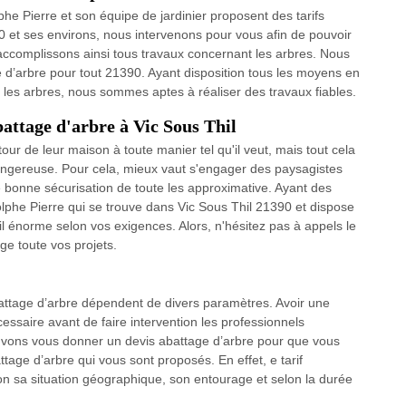
phe Pierre et son équipe de jardinier proposent des tarifs
90 et ses environs, nous intervenons pour vous afin de pouvoir
us accomplissons ainsi tous travaux concernant les arbres. Nous
e d’arbre pour tout 21390. Ayant disposition tous les moyens en
r les arbres, nous sommes aptes à réaliser des travaux fiables.
battage d'arbre à Vic Sous Thil
ur de leur maison à toute manier tel qu'il veut, mais tout cela
dangereuse. Pour cela, mieux vaut s'engager des paysagistes
bonne sécurisation de toute les approximative. Ayant des
olphe Pierre qui se trouve dans Vic Sous Thil 21390 et dispose
l énorme selon vos exigences. Alors, n'hésitez pas à appels le
ge toute vos projets.
battage d’arbre dépendent de divers paramètres. Avoir une
cessaire avant de faire intervention les professionnels
uvons vous donner un devis abattage d’arbre pour que vous
attage d’arbre qui vous sont proposés. En effet, e tarif
lon sa situation géographique, son entourage et selon la durée