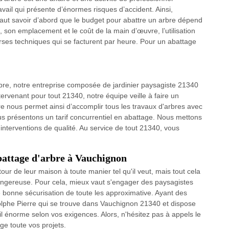
ravail qui présente d’énormes risques d’accident. Ainsi,
l faut savoir d’abord que le budget pour abattre un arbre dépend
son emplacement et le coût de la main d’œuvre, l’utilisation
erses techniques qui se facturent par heure. Pour un abattage
re, notre entreprise composée de jardinier paysagiste 21340
ervenant pour tout 21340, notre équipe veille à faire un
ire nous permet ainsi d’accomplir tous les travaux d'arbres avec
us présentons un tarif concurrentiel en abattage. Nous mettons
 interventions de qualité. Au service de tout 21340, vous
abattage d'arbre à Vauchignon
ur de leur maison à toute manier tel qu'il veut, mais tout cela
dangereuse. Pour cela, mieux vaut s'engager des paysagistes
bonne sécurisation de toute les approximative. Ayant des
olphe Pierre qui se trouve dans Vauchignon 21340 et dispose
l énorme selon vos exigences. Alors, n'hésitez pas à appels le
ge toute vos projets.