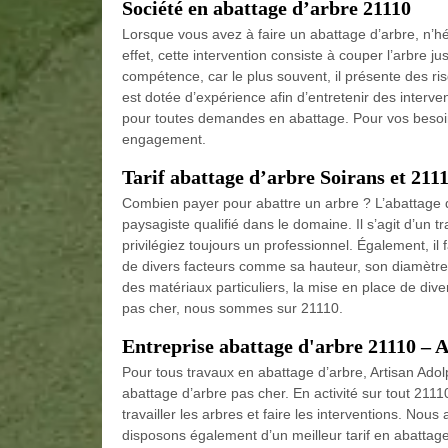
Société en abattage d’arbre 21110
Lorsque vous avez à faire un abattage d’arbre, n’h
effet, cette intervention consiste à couper l’arbre j
compétence, car le plus souvent, il présente des ri
est dotée d’expérience afin d’entretenir des interven
pour toutes demandes en abattage. Pour vos besoins
engagement.
Tarif abattage d’arbre Soirans et 211
Combien payer pour abattre un arbre ? L’abattage d’
paysagiste qualifié dans le domaine. Il s’agit d’un t
privilégiez toujours un professionnel. Également, i
de divers facteurs comme sa hauteur, son diamètre, 
des matériaux particuliers, la mise en place de div
pas cher, nous sommes sur 21110.
Entreprise abattage d'arbre 21110 – 
Pour tous travaux en abattage d’arbre, Artisan Adol
abattage d’arbre pas cher. En activité sur tout 211
travailler les arbres et faire les interventions. No
disposons également d’un meilleur tarif en abattage