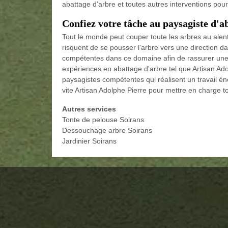
abattage d’arbre et toutes autres interventions pou
Confiez votre tâche au paysagiste d'a
Tout le monde peut couper toute les arbres au alento
risquent de se pousser l'arbre vers une direction 
compétentes dans ce domaine afin de rassurer une 
expériences en abattage d'arbre tel que Artisan Ad
paysagistes compétentes qui réalisent un travail én
vite Artisan Adolphe Pierre pour mettre en charge to
Autres services
Tonte de pelouse Soirans
Dessouchage arbre Soirans
Jardinier Soirans