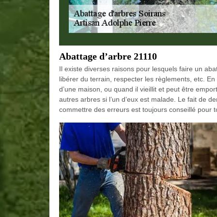
Abattage d’arbre 21110
Il existe diverses raisons pour lesquels faire un aba
libérer du terrain, respecter les règlements, etc. En
d’une maison, ou quand il vieillit et peut être emp
autres arbres si l’un d’eux est malade. Le fait de
commettre des erreurs est toujours conseillé pour t