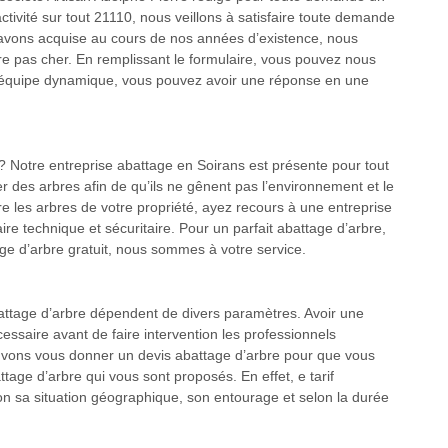
activité sur tout 21110, nous veillons à satisfaire toute demande
 avons acquise au cours de nos années d’existence, nous
re pas cher. En remplissant le formulaire, vous pouvez nous
e équipe dynamique, vous pouvez avoir une réponse en une
? Notre entreprise abattage en Soirans est présente pour tout
er des arbres afin de qu’ils ne gênent pas l’environnement et le
re les arbres de votre propriété, ayez recours à une entreprise
re technique et sécuritaire. Pour un parfait abattage d’arbre,
e d’arbre gratuit, nous sommes à votre service.
battage d’arbre dépendent de divers paramètres. Avoir une
cessaire avant de faire intervention les professionnels
uvons vous donner un devis abattage d’arbre pour que vous
attage d’arbre qui vous sont proposés. En effet, e tarif
lon sa situation géographique, son entourage et selon la durée