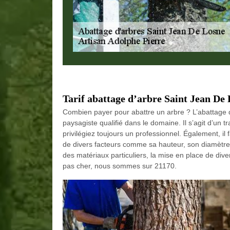
Tarif abattage d’arbre Saint Jean De 
Combien payer pour abattre un arbre ? L’abattage d’
paysagiste qualifié dans le domaine. Il s’agit d’un t
privilégiez toujours un professionnel. Également, i
de divers facteurs comme sa hauteur, son diamètre, 
des matériaux particuliers, la mise en place de div
pas cher, nous sommes sur 21170.