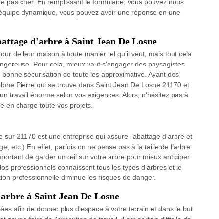
re pas cher. En remplissant le formulaire, vous pouvez nous
e équipe dynamique, vous pouvez avoir une réponse en une
battage d'arbre à Saint Jean De Losne
ur de leur maison à toute manier tel qu'il veut, mais tout cela
dangereuse. Pour cela, mieux vaut s'engager des paysagistes
bonne sécurisation de toute les approximative. Ayant des
olphe Pierre qui se trouve dans Saint Jean De Losne 21170 et
un travail énorme selon vos exigences. Alors, n'hésitez pas à
re en charge toute vos projets.
re sur 21170 est une entreprise qui assure l’abattage d’arbre et
, etc.) En effet, parfois on ne pense pas à la taille de l’arbre
important de garder un œil sur votre arbre pour mieux anticiper
 Nos professionnels connaissent tous les types d’arbres et le
ion professionnelle diminue les risques de danger.
arbre à Saint Jean De Losne
es afin de donner plus d'espace à votre terrain et dans le but
savoir-faire de l'exécution de travail, il est parfois difficile de