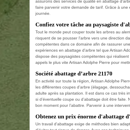
assurons des services de qualité en abattage d'arb
faire parvenir votre demande de tarif. Grâce à un
journée.
Confiez votre tâche au paysagiste d'a
Tout le monde peut couper toute les arbres au alento
risquent de se pousser l'arbre vers une direction 
compétentes dans ce domaine afin de rassurer une 
expériences en abattage d'arbre tel que Artisan Ad
dispose des paysagistes compétentes qui réalisent 
appels le plus vite Artisan Adolphe Pierre pour mett
Société abattage d’arbre 21170
En activité sur toute la région, Artisan Adolphe Pier
les différentes coupes d’arbre (élagage, dessouchage
adulte après sa plantation. Il est dans ce cas très 
si d’éventuelle coupe ou d’abattage doit être faite.
bon moment pour l’abattre. Parvenir à une intervent
Obtenez un prix énorme d'abattage d'
Un travail d'abattage exige de méthodes bien adapté
d'éviter tout risque de danger. Avec ces techniques et 