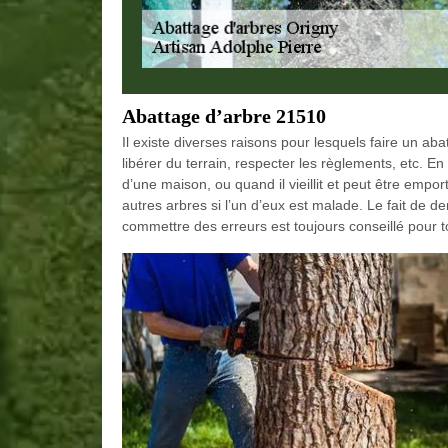
Abattage d’arbre 21510
Il existe diverses raisons pour lesquels faire un aba
libérer du terrain, respecter les règlements, etc. En
d’une maison, ou quand il vieillit et peut être emp
autres arbres si l’un d’eux est malade. Le fait de
commettre des erreurs est toujours conseillé pour t