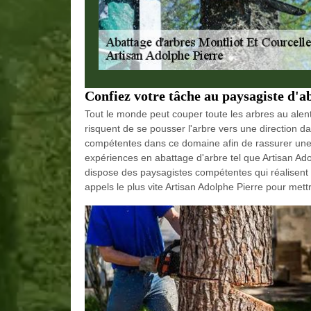
Confiez votre tâche au paysagiste d'a
Tout le monde peut couper toute les arbres au alento
risquent de se pousser l'arbre vers une direction 
compétentes dans ce domaine afin de rassurer une 
expériences en abattage d'arbre tel que Artisan Ado
dispose des paysagistes compétentes qui réalisent 
appels le plus vite Artisan Adolphe Pierre pour mett