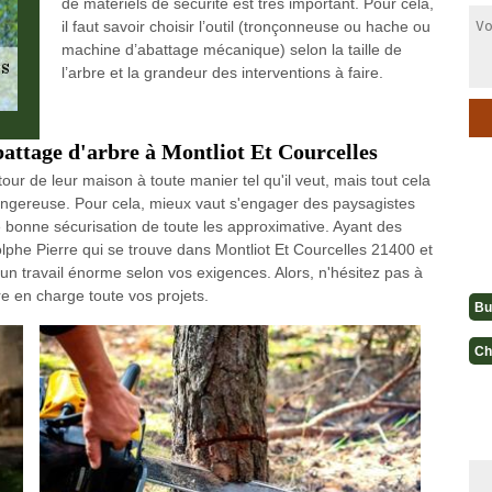
de matériels de sécurité est très important. Pour cela,
il faut savoir choisir l’outil (tronçonneuse ou hache ou
machine d’abattage mécanique) selon la taille de
l’arbre et la grandeur des interventions à faire.
battage d'arbre à Montliot Et Courcelles
ur de leur maison à toute manier tel qu'il veut, mais tout cela
dangereuse. Pour cela, mieux vaut s'engager des paysagistes
bonne sécurisation de toute les approximative. Ayant des
lphe Pierre qui se trouve dans Montliot Et Courcelles 21400 et
un travail énorme selon vos exigences. Alors, n'hésitez pas à
re en charge toute vos projets.
Bu
Ch