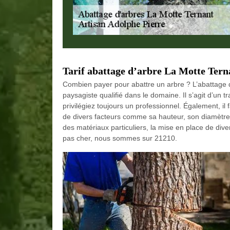
Tarif abattage d’arbre La Motte Tern
Combien payer pour abattre un arbre ? L’abattage d’
paysagiste qualifié dans le domaine. Il s’agit d’un t
privilégiez toujours un professionnel. Également, i
de divers facteurs comme sa hauteur, son diamètre, 
des matériaux particuliers, la mise en place de div
pas cher, nous sommes sur 21210.