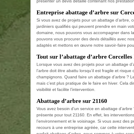
présenter un devis détaillé contenant nos prestatio
Entreprise abattage d’arbre sur Corc
Si vous avez de projets pour un abattage d’arbre, 
jardiniers qualifiés qui peuvent prendre en main vot
domaine, nous pouvons vous accompagner dans la ré
pouvons vous procurer des devis détaillés avec nos 
adaptés et mettons en œuvre notre savoir-faire pour
Tout sur l’abattage d’arbre Corcelle
Lorsque vous avez des projets pour un abattage d’ar
l’arbre doit être abattu lorsqu’il est fragile et risq
champignons. Quand faire un abattage d’arbre ? L
mais c’est plus pratique de le faire en hiver. Cela d
visibilité et facilite l’intervention.
Abattage d’arbre sur 21160
Vous avez besoin d’un service en abattage d’arbre 
présente pour tout 21160. En effet, les intervention
l’environnement et le voisinage. Si vous avez des pr
recours à une entreprise agréée, car cette interven
parfait abattage d’arbre, nous sommes à votre serv