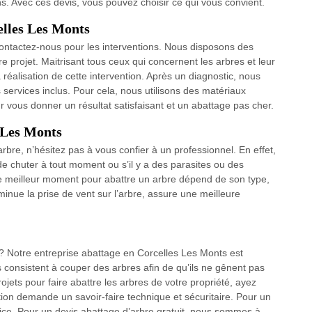
ns. Avec ces devis, vous pouvez choisir ce qui vous convient.
elles Les Monts
contactez-nous pour les interventions. Nous disposons des
re projet. Maitrisant tous ceux qui concernent les arbres et leur
alisation de cette intervention. Après un diagnostic, nous
services inclus. Pour cela, nous utilisons des matériaux
 vous donner un résultat satisfaisant et un abattage pas cher.
s Les Monts
bre, n’hésitez pas à vous confier à un professionnel. En effet,
ue de chuter à tout moment ou s’il y a des parasites ou des
e meilleur moment pour abattre un arbre dépend de son type,
iminue la prise de vent sur l’arbre, assure une meilleure
? Notre entreprise abattage en Corcelles Les Monts est
s consistent à couper des arbres afin de qu’ils ne gênent pas
ojets pour faire abattre les arbres de votre propriété, ayez
tion demande un savoir-faire technique et sécuritaire. Pour un
ice. Pour un devis abattage d’arbre gratuit, nous sommes à