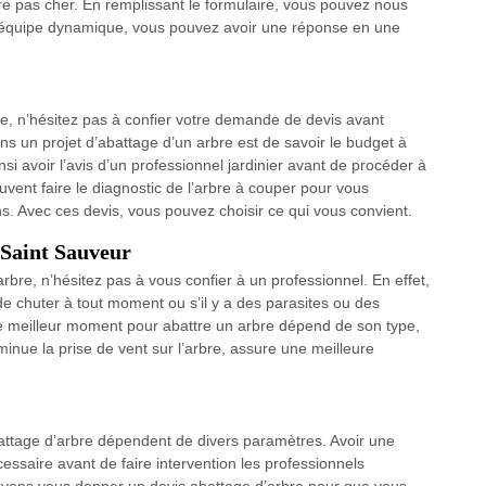
re pas cher. En remplissant le formulaire, vous pouvez nous
e équipe dynamique, vous pouvez avoir une réponse en une
re, n’hésitez pas à confier votre demande de devis avant
ns un projet d’abattage d’un arbre est de savoir le budget à
insi avoir l’avis d’un professionnel jardinier avant de procéder à
vent faire le diagnostic de l’arbre à couper pour vous
ns. Avec ces devis, vous pouvez choisir ce qui vous convient.
 Saint Sauveur
bre, n’hésitez pas à vous confier à un professionnel. En effet,
ue de chuter à tout moment ou s’il y a des parasites ou des
e meilleur moment pour abattre un arbre dépend de son type,
iminue la prise de vent sur l’arbre, assure une meilleure
battage d’arbre dépendent de divers paramètres. Avoir une
cessaire avant de faire intervention les professionnels
uvons vous donner un devis abattage d’arbre pour que vous