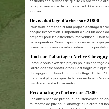
assurons des services de qualité en abattage d'arb
faire parvenir votre demande de tarif. Grâce à un
journée.
Devis abattage d’arbre sur 21800
Pour toute demande et tout projet d’abattage d’arb
chaque intervention. L’important d’avoir un devis da
préparer pour les différentes interventions. Il faut a
cette opération. Nous disposons des experts qui peu
présenter un devis détaillé contenant nos prestatio
Tout sur l’abattage d’arbre Chevigny
Lorsque vous avez des projets pour un abattage d’ar
l’arbre doit être abattu lorsqu’il est fragile et risq
champignons. Quand faire un abattage d’arbre ? L
mais c’est plus pratique de le faire en hiver. Cela d
visibilité et facilite l’intervention.
Prix abattage d’arbre sur 21800
Les différences de prix pour une intervention en a
fourchette de prix pour l’abattage d’un arbre est né
paysagistes. Chez Artisan Adolphe Pierre, nous po