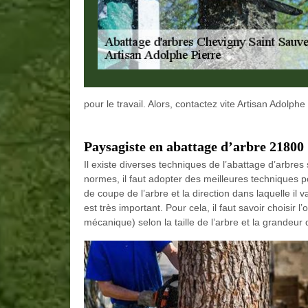
pour le travail. Alors, contactez vite Artisan Adolphe 
Paysagiste en abattage d’arbre 21800
Il existe diverses techniques de l’abattage d’arbres s
normes, il faut adopter des meilleures techniques pou
de coupe de l’arbre et la direction dans laquelle il 
est très important. Pour cela, il faut savoir choisir
mécanique) selon la taille de l’arbre et la grandeur 