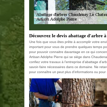
Découvrez le devis abattage d'arbre
Une fois que vous êtes prête à accomplir votre envie
important pour vous de prendre quelques temps pour
pour pouvoir connaitre davantage en ce qui concerne
Artisan Adolphe Pierre qui se siège dans Chaudenay
confiez votre travaux à l'entreprise d'abattage d'ar
savoir-faire nécessaires dans ce domaine. Ne reta
pour connaître un peut plus d'informations ou pour ef