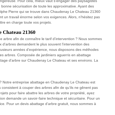
dangereuse. Pour cela, mieux vaut s'engager des paysagistes
bonne sécurisation de toute les approximative. Ayant des
dolphe Pierre qui se trouve dans Chaudenay Le Chateau 21360
t un travail énorme selon vos exigences. Alors, n'hésitez pas
ttre en charge toute vos projets.
e Chateau 21360
e arbre afin de connaître le tarif d’intervention ? Nous sommes
ux d'arbres demandent le plus souvent l'intervention des
plusieurs années d’expérience, nous disposons des méthodes
 les arbres. Composée de jardiniers aguerris en abattage
attage d'arbre sur Chaudenay Le Chateau et ses environs. La
 ? Notre entreprise abattage en Chaudenay Le Chateau est
s consistent à couper des arbres afin de qu’ils ne gênent pas
ojets pour faire abattre les arbres de votre propriété, ayez
tion demande un savoir-faire technique et sécuritaire. Pour un
ice. Pour un devis abattage d’arbre gratuit, nous sommes à