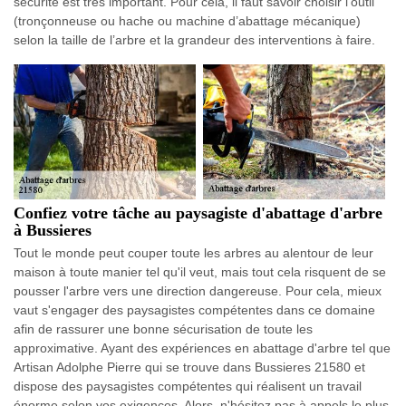
sécurité est très important. Pour cela, il faut savoir choisir l’outil
(tronçonneuse ou hache ou machine d’abattage mécanique)
selon la taille de l’arbre et la grandeur des interventions à faire.
Confiez votre tâche au paysagiste d'abattage d'arbre
à Bussieres
Tout le monde peut couper toute les arbres au alentour de leur
maison à toute manier tel qu'il veut, mais tout cela risquent de se
pousser l'arbre vers une direction dangereuse. Pour cela, mieux
vaut s'engager des paysagistes compétentes dans ce domaine
afin de rassurer une bonne sécurisation de toute les
approximative. Ayant des expériences en abattage d'arbre tel que
Artisan Adolphe Pierre qui se trouve dans Bussieres 21580 et
dispose des paysagistes compétentes qui réalisent un travail
énorme selon vos exigences. Alors, n'hésitez pas à appels le plus