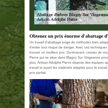
Obtenez un prix énorme d'abattage d
Un travail d'abattage exige de méthodes bien adapté
d'éviter tout risque de danger. Avec ces techniques et 
trouver un meilleur prix. Dorénavant, cessez de vous
Pierre qui se situe dans Blagny Sur Vingeanne pour 
plus, Artisan Adolphe Pierre dispose des équipes sp
travail et ayant les matériels adaptés pour le travail
prix parfait.