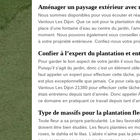
Aménager un paysage extérieur avec n
Nous sommes disponibles pour vous écouter et réal
Vantoux Les Dijon. Que ce soit pour la plantation de 
place d’une fontaine d’eau au centre du jardin, l’
moment. Nous pouvons également vous conseiller d
à votre propriété extérieure. Confiez-nous votre pr
Confier à l’expert du plantation et en
Pour garder le bon aspect de votre jardin il vous fau
Puisqu'il s'agit du jardin, donc c’est un élément uti
faut appeler un expert pour effectuer cette tâche, p
est plus exceptionnelle que jamais. Ce pour cela qu
Vantoux Les Dijon 21380 pour effectuer cette tâche.
étais entretenu depuis tant d’année. Donc appeler 
ce domaine en pratiquant ce travail depuis tant d’an
Type de massifs pour la plantation fl
Toute fleur a sa propre particularité. Le lieu favorab
doivent être bien étudiés. Les fleurs plantées en moi
roses, le dahlia et le lilas. L’aloès n’aime pas la pé