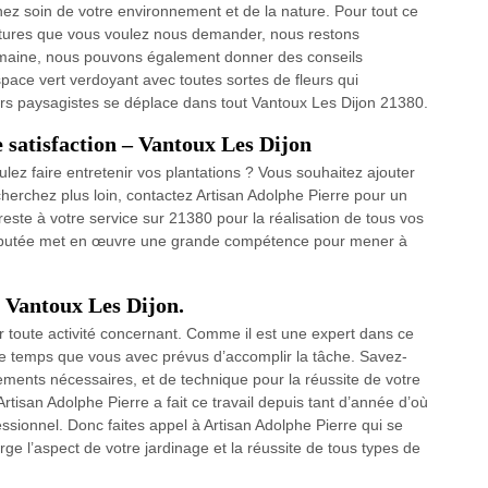
enez soin de votre environnement et de la nature. Pour tout ce
ultures que vous voulez nous demander, nous restons
 domaine, nous pouvons également donner des conseils
space vert verdoyant avec toutes sortes de fleurs qui
iers paysagistes se déplace dans tout Vantoux Les Dijon 21380.
e satisfaction – Vantoux Les Dijon
lez faire entretenir vos plantations ? Vous souhaitez ajouter
herchez plus loin, contactez Artisan Adolphe Pierre pour un
 reste à votre service sur 21380 pour la réalisation de tous vos
t réputée met en œuvre une grande compétence pour mener à
à Vantoux Les Dijon.
r toute activité concernant. Comme il est une expert dans ce
de temps que vous avec prévus d’accomplir la tâche. Savez-
ments nécessaires, et de technique pour la réussite de votre
tisan Adolphe Pierre a fait ce travail depuis tant d’année d’où
fessionnel. Donc faites appel à Artisan Adolphe Pierre qui se
e l’aspect de votre jardinage et la réussite de tous types de