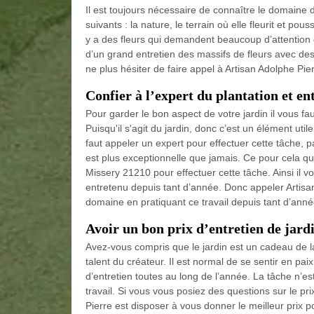
Il est toujours nécessaire de connaître le domaine d
suivants : la nature, le terrain où elle fleurit et pou
y a des fleurs qui demandent beaucoup d’attention et
d’un grand entretien des massifs de fleurs avec de
ne plus hésiter de faire appel à Artisan Adolphe Pier
Confier à l’expert du plantation et en
Pour garder le bon aspect de votre jardin il vous fau
Puisqu'il s'agit du jardin, donc c’est un élément uti
faut appeler un expert pour effectuer cette tâche, p
est plus exceptionnelle que jamais. Ce pour cela qu
Missery 21210 pour effectuer cette tâche. Ainsi il v
entretenu depuis tant d’année. Donc appeler Artis
domaine en pratiquant ce travail depuis tant d’année 
Avoir un bon prix d’entretien de jard
Avez-vous compris que le jardin est un cadeau de l
talent du créateur. Il est normal de se sentir en pai
d’entretien toutes au long de l’année. La tâche n’est
travail. Si vous vous posiez des questions sur le pri
Pierre est disposer à vous donner le meilleur prix 