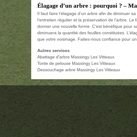
Élagage d’un arbre : pourquoi ? – Ma
Il faut faire l’élagage d’un arbre afin de diminuer s
l’entretien régulier et la préservation de l’arbre. Le 
donner une nouvelle forme. C’est bénéfique pour sa p
diminuera la quantité des feuilles constituées. L’éla
que votre voisinage. Faites-nous confiance pour un
Autres services
Abattage d'arbre Massingy Les Vitteaux
Tonte de pelouse Massingy Les Vitteaux
Dessouchage arbre Massingy Les Vitteaux