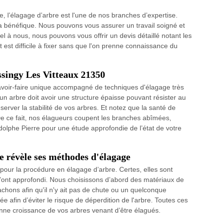
e, l’élagage d’arbre est l'une de nos branches d’expertise.
a bénéfique. Nous pouvons vous assurer un travail soigné et
pel à nous, nous pouvons vous offrir un devis détaillé notant les
t est difficile à fixer sans que l'on prenne connaissance du
ssingy Les Vitteaux 21350
avoir-faire unique accompagné de techniques d'élagage très
 un arbre doit avoir une structure épaisse pouvant résister au
erver la stabilité de vos arbres. Et notez que la santé de
 De ce fait, nos élagueurs coupent les branches abîmées,
dolphe Pierre pour une étude approfondie de l’état de votre
e révèle ses méthodes d'élagage
our la procédure en élagage d’arbre. Certes, elles sont
l’ont approfondi. Nous choisissons d’abord des matériaux de
achons afin qu'il n'y ait pas de chute ou un quelconque
ée afin d’éviter le risque de déperdition de l'arbre. Toutes ces
ne croissance de vos arbres venant d’être élagués.